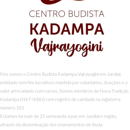
Nós somos o Centro Budista Kadampa Vajrayogini em Jundiaí,
entidade sem fins lucrativos mantida por voluntários, doações e o
valor arrecadado com cursos. Somos membros da Nova Tradição
Kadampa (NKT-IKBU) com registro de caridade na Inglaterra
número 101
Estamos há mais de 25 semeando a paz em Jundiaí e região,
através da disseminação dos ensinamentos de Buda.