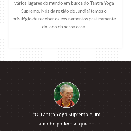
vários lugares do mundo em busca do Tantra Yoga
Supremo. Nós da região de Jundiaí temos o
privilégio de receber os ensinamentos praticamente
do lado da nossa casa.
"O Tantra Yoga Supremo é um
"Q
caminho poderoso que nos
ve