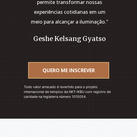
permite transformar nossas
verda
experiências cotidianas em um
base p
meio para alcançar a iluminação."
Ges
Geshe Kelsang Gyatso
QUERO ME INSCREVER
Todo valor arrecado é revertido para o projeto
internacional de templos da NKT-IKBU com registro de
caridade na Inglaterra número 1015054.